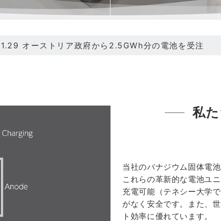
11.15 弊社が「Hello Tomorrow Deep Tech Pio
.10.31 Yahoo! Financeに弊社に関する情報が掲載され
.10.19 ドバイ首長国にMKPLUSの現地法人を設立しまし
.10.12 バナジウム固体電池搭載地上用ドローン走行を実施
私た
.01.29 オーストリア政府から2.5GWh分の電池を受注
当社のバナジウム固体電池
これらの革新的な電池ユニ
充電可能（テネシー大学で
がなく安全です。また、世
ト効率に優れています。